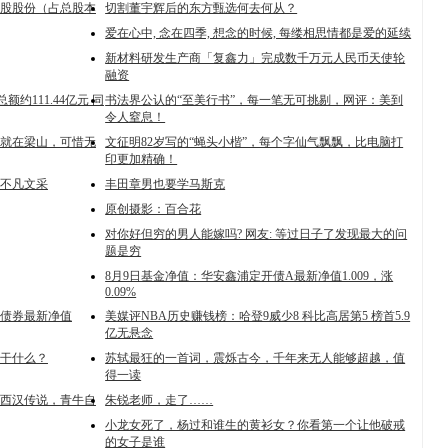
万股股份（占总股本
切割董宇辉后的东方甄选何去何从？
爱在心中, 念在四季, 想念的时候, 每缕相思情都是爱的延续
新材料研发生产商「复鑫力」完成数千万元人民币天使轮
融资
额约111.44亿元 同
书法界公认的“至美行书”，每一笔无可挑剔，网评：美到
令人窒息！
就在梁山，可惜无
文征明82岁写的“蝇头小楷”，每个字仙气飘飘，比电脑打
印更加精确！
不凡文采
丰田章男也要学马斯克
原创摄影：百合花
对你好但穷的男人能嫁吗? 网友: 等过日子了发现最大的问
题是穷
8月9日基金净值：华安鑫浦定开债A最新净值1.009，涨
0.09%
开债券最新净值
美媒评NBA历史赚钱榜：哈登9威少8 科比高居第5 榜首5.9
亿无悬念
干什么？
苏轼最狂的一首词，震烁古今，千年来无人能够超越，值
得一读
西汉传说，青牛自
朱锐老师，走了……
小龙女死了，杨过和谁生的黄衫女？你看第一个让他破戒
的女子是谁