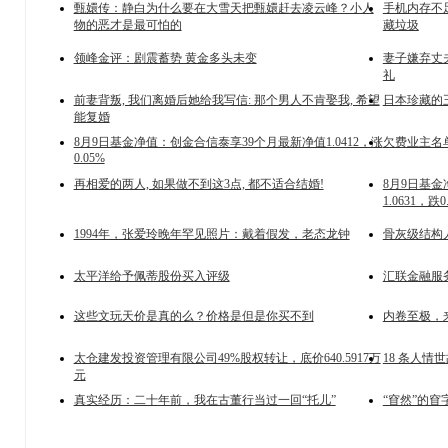
甄嬛传：静白为什么要在大雪天把甄嬛赶去凌云峰？小人
手机内存不
物的恶才是最可怕的
藏垃圾
领峰金评：剧震蓄势 黄金多头未变
妻子嫌弃丈夫邋
礼
前妻背叛, 我们离婚后她给我写信: 那个男人不肯娶我, 希望
日本珍藏的
能复婚
8月9日基金净值：创金合信泰享39个月最新净值1.0412，涨
欠费业主名
0.05%
再相爱的两人, 如果做不到这3点, 都不适合结婚!
8月9日基
1.0631，跌0
1994年，张爱玲晚年罕见照片：戴着假发，老态龙钟
骨灰级结构
太平洋给予佩蒂股份买入评级
汇联金融服务
这些文玩天价是真的么？价格是但是你买不到
内卷至极，
太仓建发投资管理有限公司49%股权转让，底价640.5917万
18 条人
元
真实经历：二十年前，我在古董行当过一回“托儿”
“窅然”的窅