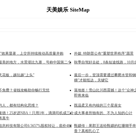
天美娱乐 SiteMap
条”效果显著，上交所持续推动高质量并购
外媒: 特朗普公布“重塑世界秩序”愿景
最美的地方，水景堪比九寨，号称中国第二个
秋季自驾好去处，8条短途线路，10月
天花板，越玩越“上头”
最后一步，登顶需要通过攀爬水管和钢
梯”才能抵达，关键它
不免费？省钱攻略助你畅行无忧
落地签！雪山比川西震撼！这个“众神
即将来临
的人，都有结构化思维？
既温柔又有内核的三个星座女
泼德！25岁进NBA！只用1年，滴滴司机成三分
成大事者所独有的、不为人知的心计
将真牛
息科技有限公司6.5657%股权转让，底价488
甄嬛传：果郡王送给甄嬛的红珊瑚手串
香？真相扎心了