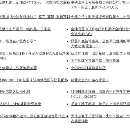
足别乱删，记住这4个代码，一次性清理大量隐
中铁山河工程装备股份有限公司5700
30%）转让，底价7422.342万元
遢, 结婚4年只让拉手, 怒了: 离婚, 退10万彩
火箭之子！谢泼德凌驾夏联舞台，杰伦
王献之生平最后一幅作品，了不起
金地商置(00535)前7个月累计合约销售总
比减少49.34%
单，能否在小区内公示？
晁盖到底被谁害死，遗言早已挑明凶手
人敢动他 晁盖，一
金净值：招商添利6个月定开债发起式A最新净值
寇准的佳篇，出语精妙，展现出才子的
.06%
关于地球的常识积累，值得收藏
人体素描，张张抢着临摹
小学数学口算速算技巧
(08030)：1.01亿股未认购供股股份已获配售
普通女生的出路在哪里？
来给西部各队排个档
8月9日基金净值：海富通裕昇三年定
1.0122，涨0.01%
情世故秘诀，让你处世游刃有余
书展｜除了阅读，孩子在上海书展还能
字不读mù也不读xù，那它的正确读音是什么？
为什么老子总是骑着一头牛？源自一个
古就是神物