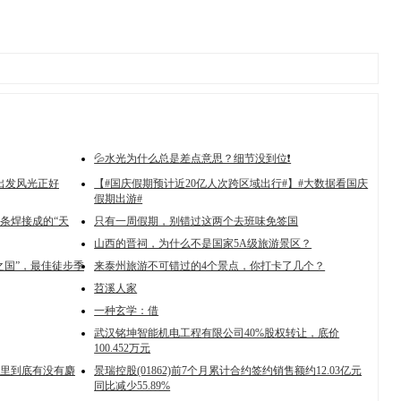
💦水光为什么总是差点意思？细节没到位❗️
出发风光正好
【#国庆假期预计近20亿人次跨区域出行#】#大数据看国庆
假期出游#
条焊接成的“天
只有一周假期，别错过这两个去班味免签国
山西的晋祠，为什么不是国家5A级旅游景区？
之国”，最佳徒步季
来泰州旅游不可错过的4个景点，你打卡了几个？
苕溪人家
一种玄学：借
武汉铭坤智能机电工程有限公司40%股权转让，底价
100.452万元
里到底有没有麝
景瑞控股(01862)前7个月累计合约签约销售额约12.03亿元
同比减少55.89%