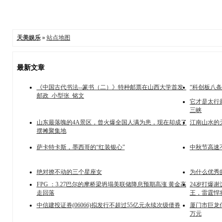
天美娱乐
»
站点地图
最新文章
《中国古代书法--篆书（二）》特种邮票在山西大学首发_
“科创板八
邮政_小型张_铭文
它才是太行
三峡
山东最落魄的4A景区，曾火爆全国人满为患，现在却成了
江南山水的
摆摊聚集地
萨卡特卡斯，墨西哥的“红装银心”
中秋节高速
绝对撩不动的三个星座女
为什么优秀
FPG ：3.27巴尔的摩桥梁坍塌美联储降息预期高涨 黄金高
24岁打爆谢
走回落
王，雷霆悍
中信建投证券(06066)拟发行不超过55亿元永续次级债券
厦门市巨龙信
万元